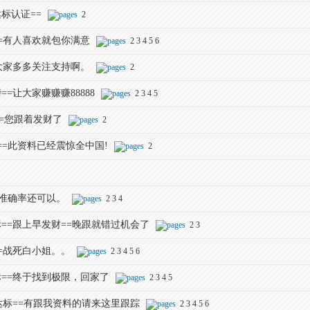
达标认证==
2
标==有人喜欢就包你满意
2
3
4
5
6
=大家多多关注支持啊。
2
==让大家赚赚赚88888
2
3
4
5
==您跟着发财了
2
榜==此资料已经震惊全中国!
2
=准确率还可以。
2
3
4
标==跟上早发财==晚跟就错过机会了
2
3
==战死白小姐。。
2
3
4
5
6
达标==终于找到极限，回家了
2
3
4
5
中端达标==有跟我资料的请来这里跟踪
2
3
4
5
6