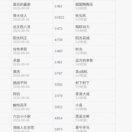
最后的赢家
囡囡陶陶乐
1
/461
2026-08-06
5小时前
烽火佳人
砖头民
5
/1022
2026-08-06
5小时前
达文西八肖
顺联动力
1
/472
2026-08-06
5小时前
阳光码王
阳光花城
4
/750
2026-08-06
5小时前
传奇单双
时光
1
/463
2026-08-06
5小时前
卓越
远方的来客
1
/461
2026-08-06
5小时前
康杰
老a搞机
5
/767
2026-08-06
5小时前
挑战平特
村下村下
3
/592
2026-08-06
5小时前
阿叻
香港大佬
2
/579
2026-08-06
5小时前
解特高手
小喜
5
/922
2026-08-06
5小时前
六合小小家
墨蓝古树
4
/814
2026-08-06
5小时前
湖南人在东莞
看牛开马
5
/873
2026-08-06
5小时前