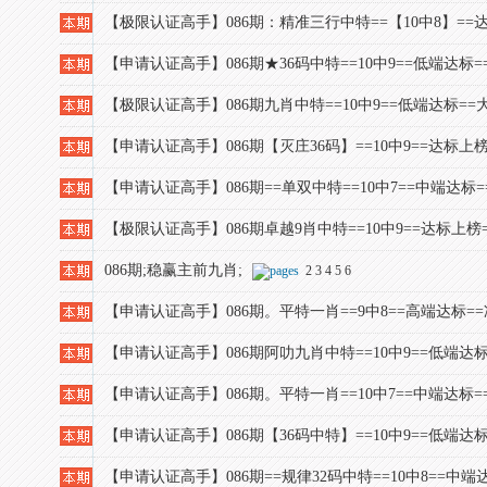
【极限认证高手】086期：精准三行中特==【10中8】==
【申请认证高手】086期★36码中特==10中9==低端达
【极限认证高手】086期九肖中特==10中9==低端达标=
【申请认证高手】086期【灭庄36码】==10中9==达标上榜
【申请认证高手】086期==单双中特==10中7==中端达标
【极限认证高手】086期卓越9肖中特==10中9==达标上
086期;稳赢主前九肖;
2
3
4
5
6
【申请认证高手】086期。平特一肖==9中8==高端达标=
【申请认证高手】086期阿叻九肖中特==10中9==低端达
【申请认证高手】086期。平特一肖==10中7==中端达标
【申请认证高手】086期【36码中特】==10中9==低端
【申请认证高手】086期==规律32码中特==10中8==