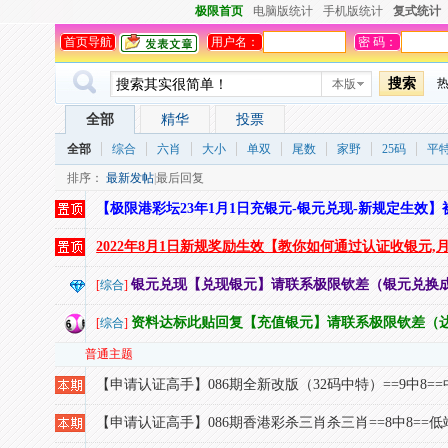
极限首页
电脑版统计
手机版统计
复式统计
首页导航
用户名：
密 码：
搜索
本版
全部
精华
投票
全部
综合
六肖
大小
单双
尾数
家野
25码
平
排序：
最新发帖
|
最后回复
【极限港彩坛23年1月1日充银元-银元兑现-新规定生
2022年8月1日新规奖励生效【教你如何通过认证收银元,月入
银元兑现【兑现银元】请联系极限钦差（银元兑换
[
综合
]
资料达标此贴回复【充值银元】请联系极限钦差（
[
综合
]
普通主题
【申请认证高手】086期全新改版（32码中特）==9中8
【申请认证高手】086期香港彩杀三肖杀三肖==8中8==