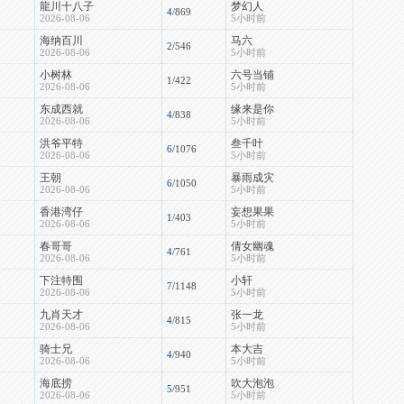
龍川十八子
梦幻人
4
/869
2026-08-06
5小时前
海纳百川
马六
2
/546
2026-08-06
5小时前
小树林
六号当铺
1
/422
2026-08-06
5小时前
东成西就
缘来是你
4
/838
2026-08-06
5小时前
洪爷平特
叁千叶
6
/1076
2026-08-06
5小时前
王朝
暴雨成灾
6
/1050
2026-08-06
5小时前
香港湾仔
妄想果果
1
/403
2026-08-06
5小时前
春哥哥
倩女幽魂
4
/761
2026-08-06
5小时前
下注特围
小轩
7
/1148
2026-08-06
5小时前
九肖天才
张一龙
4
/815
2026-08-06
5小时前
骑士兄
本大吉
4
/940
2026-08-06
5小时前
海底捞
吹大泡泡
5
/951
2026-08-06
5小时前