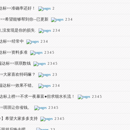
端达标==准确率还好！
2
标==希望能够帮到你--已更新
2
3
4
准,没发现是你的损失.
2
3
4
端达标==经常中
2
3
4
=达标==资料多准
2
3
4
5
中端达标==琪琪数钱
2
3
4
5
标==大家喜欢特码嘛？
2
3
低端达标==效果不错。
2
3
4
==达标上榜==不求一夜暴富●但求细水长流！
2
3
4
5
标==琪琪让你省钱。
2
3
4
5
==】希望大家多多支持
2
3
4
5
=不跟就后悔去吧。。
2
3