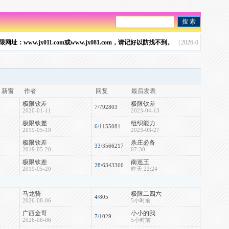
限网址：www.jx011.com或www.jx081.com，请记好以防找不到。
（2026-0
新窗
作者
回复
最后发表
极限钦差
极限钦差
7
/792803
2020-01-11
2023-04-13
极限钦差
组织能力
6
/1155081
2019-05-19
2023-03-27
极限钦差
杀庄必备
33
/3566217
2019-05-20
07-30
极限钦差
南巡王
28
/6343366
2019-05-20
昨天 22:24
马龙骑
极限二四六
4
/805
2026-08-06
5小时前
广西金哥
小小的我
7
/1029
2026-08-06
5小时前