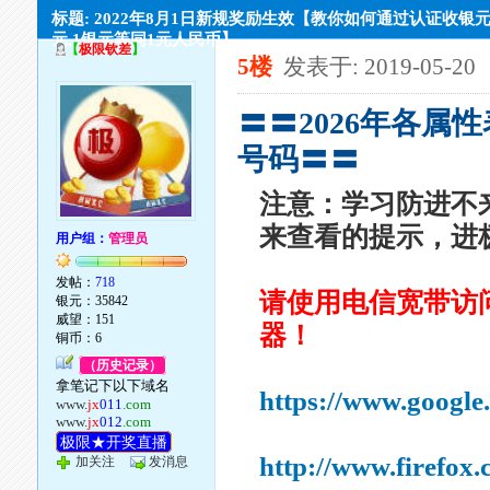
标题: 2022年8月1日新规奖励生效【教你如何通过认证收银元,
元,1银元等同1元人民币】
【
极限钦差
】
5楼
发表于: 2019-05-20
〓〓2026年各属
号码〓〓
注意：学习防进不
来查看的提示，进
用户组：
管理员
发帖：
718
请使用电信宽带访
银元：35842
威望：151
器！
铜币：6
（历史记录）
拿笔记下以下域名
https://www.google
www.
jx
011
.com
www.
jx
012
.com
极限★开奖直播
http://www.firefox
加关注
发消息