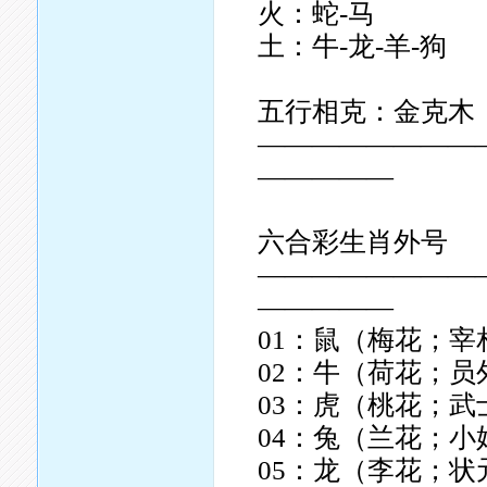
火：蛇-马
土：牛-龙-羊-狗
五行相克：金克木
————————
—————
六合彩生肖外号
————————
—————
01：鼠（梅花；
02：牛（荷花；员
03：虎（桃花；
04：兔（兰花；小
05：龙（李花；状