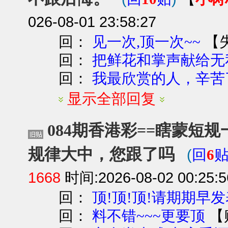
026-08-01 23:58:27
回：
【
见一次,顶一次~~
回：
把鲜花和掌声献给无
回：
我最欣赏的人，辛苦了...
显示全部回复
084期香港彩==瞎蒙短
规律大中，您跟了吗
(
回
6
1668
时间:2026-08-02 00:25:5
回：
顶!顶!顶!请期期早发
回：
【
料不错~~~更要顶