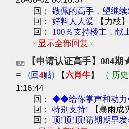
回：
敬佩的高手，望继续
回：
【
力枝
好料人人爱
回：
100％支持楼主，献上
显示全部回复
【申请认证高手】084期★
=
(
)
六肖牛
（
历史
回
4
贴
【
】
1:16:44
回：
◆◆给你掌声和动力
回：
【
暴雨成
特别支持!
回：
顶!顶!顶!请期期早发