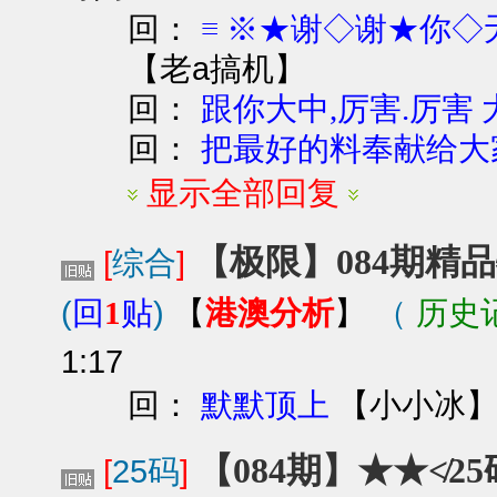
回：
≡ ※★谢◇谢★你◇
【
老a搞机
】
回：
跟你大中,厉害.厉害
回：
把最好的料奉献给大
显示全部回复
【极限】084期精
[
综合
]
(
)
港澳分析
（
历史
回
1
贴
【
】
1:17
回：
【
小小冰
默默顶上
【084期】★★≮2
[
25码
]