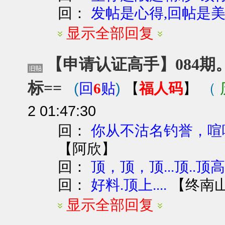
回：
发帖是心得,回帖是
显示全部回复
【申请认证高手】084期
标==
(
)
福人码
（
回
6
贴
【
】
2 01:47:30
回：
你从不沽名钓誉，喧
【
阿欣
】
回：
顶，顶，顶...顶..
回：
【
终南
好料.顶上....
显示全部回复