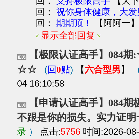
回：
【
天
支持极限高手
回：
祝你身体健康，大发
回：
【
阿阿一
期期顶！
显示全部回复
【极限认证高手】084期:
☆☆
(
)
六合型男
回
0
贴
【
】
04 16:10:58
【申请认证高手】084期极
不跟是你的损失。实力证明
录
）
点击:
5756
时间:2026-08-