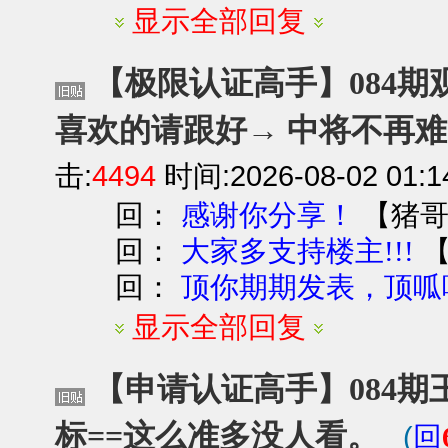
显示全部回复
【极限认证高手】084期观
喜欢的请跟好→ 中将不再难
击:
4494
时间:2026-08-02 01:1
回：
【
猪
感谢你分享！
回：
大家多支持楼主!!!
回：
顶你期期发表，顶呱
显示全部回复
【申请认证高手】084期
标==这么准多没人看。
(
回