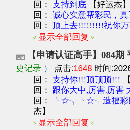
回：
【
好运杰
支持到底
回：
诚心实意帮彩民，真
回：
顶上去!!!!!!!!!祝你万
显示全部回复
【申请认证高手】084期
史记录
）
点击:
1648
时间:2026-
回：
支持你!!!顶顶顶!!!
回：
跟你大中,厉害.厉害
回：
╰☆╮╰☆╮造福彩
杰
】
显示全部回复