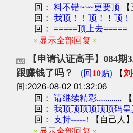
回：
【
料不错~~~更要顶
回：
我顶！！顶！！顶！
回：
=====顶上去=====
显示全部回复
【申请认证高手】084期3
跟赚钱了吗？
(
)
刘
回
10
贴
【
间:2026-08-02 01:32:06
回：
【
请继续精彩............
回：
我顶顶顶顶顶顶码皇真
回：
【
自己人
支持-----!
显示全部回复