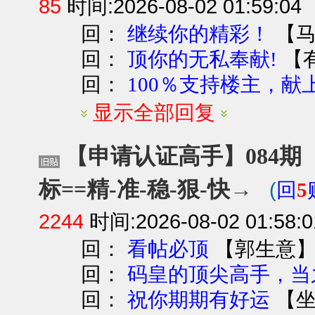
85
时间:2026-08-02 01:59:04
回：
【
继续你的精彩！
回：
【
顶你的无私奉献!
回：
100％支持楼主，献上
显示全部回复
【申请认证高手】084期【
标==精-准-稳-狠-快→
(
回
5
2244
时间:2026-08-02 01:58:0
回：
【
郭生意
看帖必顶
回：
码皇的顶尖高手，当
回：
【
祝你期期有好运