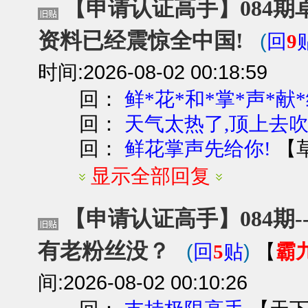
【申请认证高手】084期卓
资料已经震惊全中国!
(
回
9
时间:2026-08-02 00:18:59
回：
鲜*花*和*掌*声*献*给
回：
天气太热了,顶上去吹吹
回：
【
鲜花掌声先给你!
显示全部回复
【申请认证高手】084期--
有老粉丝没？
(
)
霸
回
5
贴
【
间:2026-08-02 00:10:26