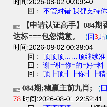
时间:2026-08-02 00:09:40
回：
不管对错.我都支持
【申请认证高手】084期香港
达标===包您满意。
(
回
3
贴
时间:2026-08-02 00:38:04
回：
顶顶顶……顶继续准
回：
谢=谢=你=的=好=料
回：
顶┠顶┨┠你┨┠精
084期;稳赢主前九肖;
(
78
时间:2026-08-01 22:52:41