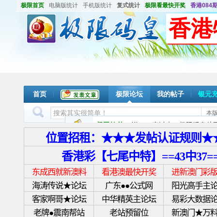
极限首页
电脑版统计
手机版统计
复式统计
极限看最快开奖
香港084期
香港
首页
极限论坛
我的帖子
银元
本
极限钦差
说：
一直以来；极限码皇从不