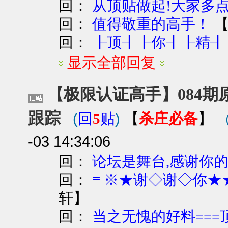
回：
从顶贴做起!大家多
回：
值得敬重的高手！
回：
┠顶┨┠你┨┠精┨┠
显示全部回复
【极限认证高手】084期
跟踪
(
)
杀庄必备
回
5
贴
【
】
-03 14:34:06
回：
论坛是舞台,感谢你的
回：
≡ ※★谢◇谢◇你★
轩
】
回：
当之无愧的好料===