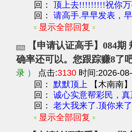
回：
顶上去!!!!!!!!!祝你万
回：
请高手.早早发表，
显示全部回复
【申请认证高手】084期 
确率还可以。您跟踪赚8了
录
）
点击:
3130
时间:2026-08-
回：
【
木南南
默默顶上
回：
诚心实意帮彩民，真
回：
老大我来了.顶你来
显示全部回复