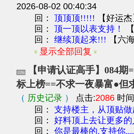
2026-08-02 00:40:34
回：
【
好运杰
顶顶顶!!!!!
回：
顶一顶以表支持！
回：
【
六
继续顶起来!!!
显示全部回复
【申请认证高手】084期=
标上榜==不求一夜暴富●但
（
历史记录
）
点击:
2086
时间:
回：
支持楼主，从顶贴做
回：
好料顶上去让更多的
回：
你是最棒的.支持你....