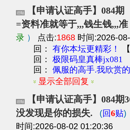
【申请认证高手】084期【
=资料准就等于,,,钱生钱,,,
录
）
点击:
1868
时间:2026-08-
回：
有你本坛更精彩！
回：
极限码皇真棒jx081
回：
佩服的高手.我欣赏
显示全部回复
【申请认证高手】084期36
没发现是你的损失.
(
)
回
6
贴
时间:2026-08-02 01:20:36