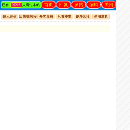
首页
回复
发帖
编辑
关闭
已有
29216
人看过本帖
银元充值
出售贴教程
开奖直播
只看楼主
倒序阅读
使用道具