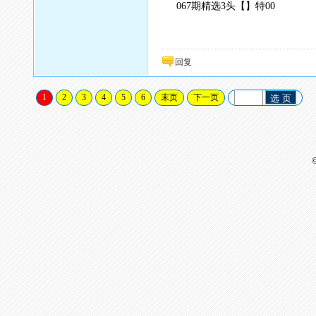
067期精选3头【】特00
回复
1
2
3
4
5
6
末页
下一页
选 页