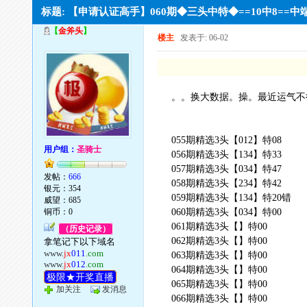
标题: 【申请认证高手】060期◆三头中特◆==10中8==
【
金斧头
】
楼主
发表于: 06-02
。。换大数据。操。最近运气不
055期精选3头【012】特08
用户组：
圣骑士
056期精选3头【134】特33
057期精选3头【034】特47
发帖：
666
058期精选3头【234】特42
银元：354
059期精选3头【134】特20错
威望：685
铜币：0
060期精选3头【034】特00
061期精选3头【】特00
（历史记录）
062期精选3头【】特00
拿笔记下以下域名
www.
jx
011
.com
063期精选3头【】特00
www.
jx
012
.com
064期精选3头【】特00
极限★开奖直播
065期精选3头【】特00
加关注
发消息
066期精选3头【】特00