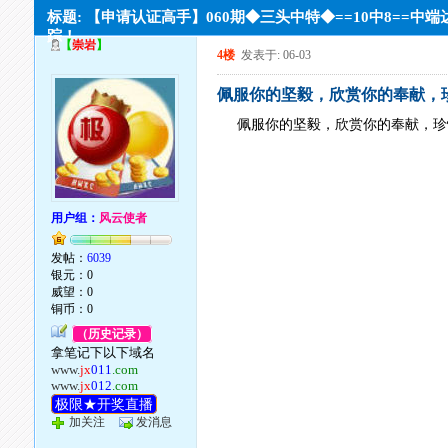
标题: 【申请认证高手】060期◆三头中特◆==10中8==中端
踪！
【
崇岩
】
4楼
发表于: 06-03
佩服你的坚毅，欣赏你的奉献，
佩服你的坚毅，欣赏你的奉献，珍
用户组：
风云使者
发帖：
6039
银元：0
威望：0
铜币：0
（历史记录）
拿笔记下以下域名
www.
jx
011
.com
www.
jx
012
.com
极限★开奖直播
加关注
发消息