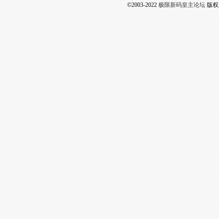
©2003-2022
极限新码皇主论坛
版权所有