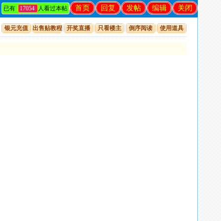
首页
回复
发帖
编辑
关闭
已有
17054
人看过本帖
银元充值
出售贴教程
开奖直播
只看楼主
倒序阅读
使用道具