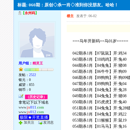
标题: 060期：原创◇杀一肖◇准到你没朋友。哈哈！
【
永州码
】
楼主
发表于: 06-02
===马年开新码==马01岁=====
042期杀1肖【07鼠鼠】开:鸡34
043期杀1肖【10鸡鸡】开:兔40
用户组：
精灵王
044期杀1肖【04兔兔】开:猪08
045期杀1肖【06牛牛】开:狗09
发帖：
2522
046期杀1肖【09狗狗】开:狗09
银元：0
047期杀1肖【09狗狗】开:兔04
威望：855
铜币：0
048期杀1肖【04兔兔】开:兔28
049期杀1肖【04兔兔】开:猪08
（历史记录）
050期杀1肖【05虎虎】开:兔40
拿笔记下以下域名
www.
jx
011
.com
051期杀1肖【04兔兔】开:兔28
www.
jx
012
.com
052期杀1肖【04兔兔】开:鸡22
极限★开奖直播
053期杀1肖【11猴猴】开:鼠19
加关注
发消息
054期杀1肖【01马马】开:兔16