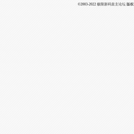
©2003-2022
极限新码皇主论坛
版权所有