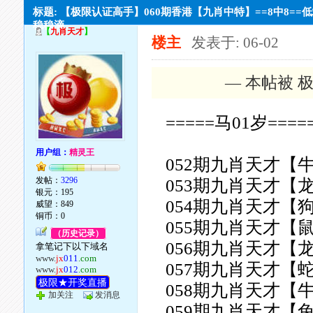
标题: 【极限认证高手】060期香港【九肖中特】==8中8==
稳稳滴。
【
九肖天才
】
楼主
发表于: 06-02
— 本帖被 极
=====马01岁====
用户组：
精灵王
052期九肖天才【
发帖：
3296
053期九肖天才【
银元：195
054期九肖天才【
威望：849
铜币：0
055期九肖天才【
（历史记录）
056期九肖天才【
拿笔记下以下域名
www.
jx
011
.com
057期九肖天才【
www.
jx
012
.com
极限★开奖直播
058期九肖天才【
加关注
发消息
059期九肖天才【