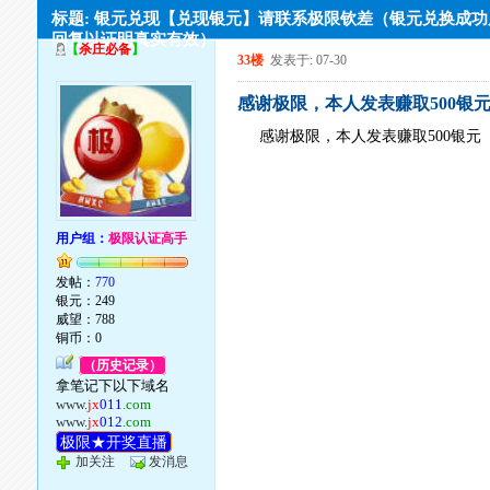
标题: 银元兑现【兑现银元】请联系极限钦差（银元兑换成
回复以证明真实有效）
【
杀庄必备
】
33楼
发表于: 07-30
感谢极限，本人发表赚取500银
感谢极限，本人发表赚取500银元
用户组：
极限认证高手
发帖：
770
银元：249
威望：788
铜币：0
（历史记录）
拿笔记下以下域名
www.
jx
011
.com
www.
jx
012
.com
极限★开奖直播
加关注
发消息