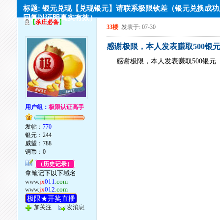
标题: 银元兑现【兑现银元】请联系极限钦差（银元兑换成
回复以证明真实有效）
【
杀庄必备
】
33楼
发表于: 07-30
感谢极限，本人发表赚取500银
感谢极限，本人发表赚取500银元
用户组：
极限认证高手
发帖：
770
银元：244
威望：788
铜币：0
（历史记录）
拿笔记下以下域名
www.
jx
011
.com
www.
jx
012
.com
极限★开奖直播
加关注
发消息