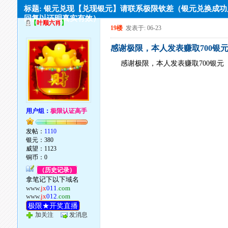
标题: 银元兑现【兑现银元】请联系极限钦差（银元兑换成
回复以证明真实有效）
【
叶顺六肖
】
19楼
发表于: 06-23
感谢极限，本人发表赚取700银
感谢极限，本人发表赚取700银元
用户组：
极限认证高手
发帖：
1110
银元：380
威望：1123
铜币：0
（历史记录）
拿笔记下以下域名
www.
jx
011
.com
www.
jx
012
.com
极限★开奖直播
加关注
发消息