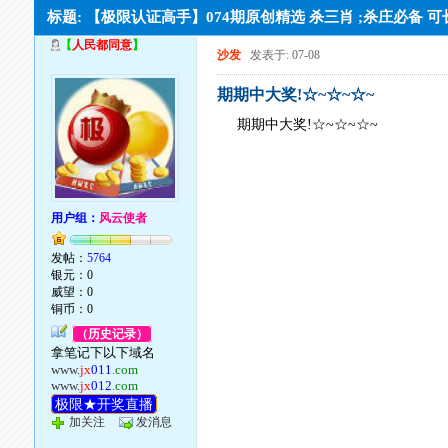
标题: 【极限认证高手】074期原创精选 杀三肖 ;杀庄必备 
【
人民都同意
】
沙发
发表于: 07-08
期期中大奖!☆~☆~☆~
期期中大奖!☆~☆~☆~
用户组：
风云使者
发帖：
5764
银元：0
威望：0
铜币：0
（历史记录）
拿笔记下以下域名
www.
jx
011
.com
www.
jx
012
.com
极限★开奖直播
加关注
发消息