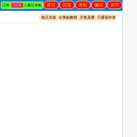
首页
回复
发帖
编辑
关闭
已有
23138
人看过本帖
银元充值
出售贴教程
开奖直播
只看该作者