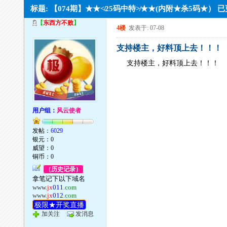
标题: 【074期】★★≮25码中特≯★★(内附★杀5码★） 
【
东西方不败
】
4楼
发表于: 07-08
支持楼主，好料顶上去！！！
支持楼主，好料顶上去！！！
用户组：
风云使者
发帖：
6029
银元：0
威望：0
铜币：0
（历史记录）
拿笔记下以下域名
www.
jx
011
.com
www.
jx
012
.com
极限★开奖直播
加关注
发消息