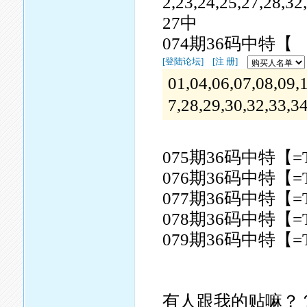
2,23,24,25,27,28,32
27中
074期36码中特【
[登陆论坛]
[注 册]
01,04,06,07,08,09,
7,28,29,30,32,33,3
075期36码中特【=
076期36码中特【=
077期36码中特【=
078期36码中特【=
079期36码中特【=
有人跟我的贴嘛？