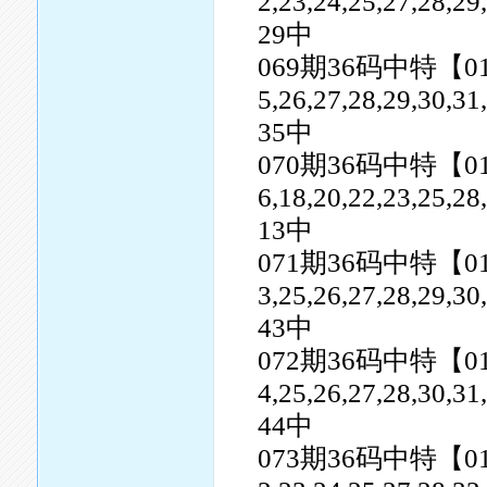
2,23,24,25,27,28,29
29中
069期36码中特【01,02,0
5,26,27,28,29,30,31
35中
070期36码中特【01,02,0
6,18,20,22,23,25,28
13中
071期36码中特【01,02,0
3,25,26,27,28,29,30
43中
072期36码中特【01,03,0
4,25,26,27,28,30,31
44中
073期36码中特【01,05,0