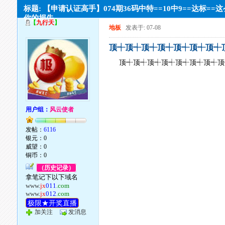
标题: 【申请认证高手】074期36码中特==10中9==达标==
你的损失.
【
九行天
】
地板
发表于: 07-08
顶┽顶┽顶┽顶┽顶┽顶┽顶┽
顶┽顶┽顶┽顶┽顶┽顶┽顶┽顶
用户组：
风云使者
发帖：
6116
银元：0
威望：0
铜币：0
（历史记录）
拿笔记下以下域名
www.
jx
011
.com
www.
jx
012
.com
极限★开奖直播
加关注
发消息