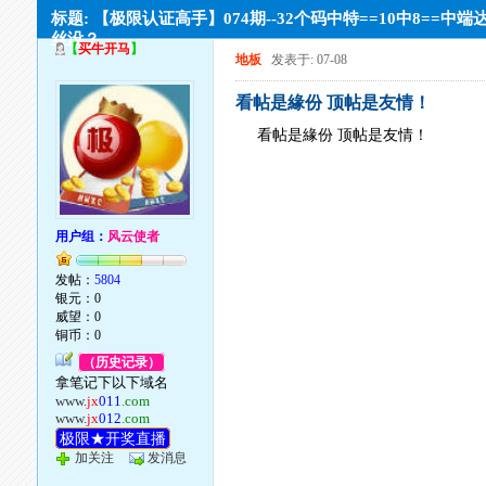
标题: 【极限认证高手】074期--32个码中特==10中8==中端
丝没？
【
买牛开马
】
地板
发表于: 07-08
看帖是緣份 顶帖是友情！
看帖是緣份 顶帖是友情！
用户组：
风云使者
发帖：
5804
银元：0
威望：0
铜币：0
（历史记录）
拿笔记下以下域名
www.
jx
011
.com
www.
jx
012
.com
极限★开奖直播
加关注
发消息