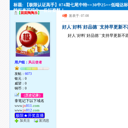
标题: 【极限认证高手】074期七尾中特==30中25==低端达
特起来可综合一份好资料！
【
囡囡陶陶乐
】
4楼
发表于: 07-08
好人`好料`好品德``支持早更新
好人`好料`好品德``支持早更新不
用户组：
风云使者
发帖：
6073
银元：0
威望：0
铜币：0
（历史记录）
拿笔记下以下域名
www.
jx
011
.com
www.
jx
012
.com
极限★开奖直播
加关注
发消息