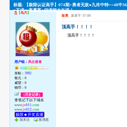
标题: 【极限认证高手】074期=勇者无敌●九肖中特==40中3
=不求一夜暴富●但求细水长流！
【
马六
】
板凳
发表于: 07-08
顶高手！！！！
顶高手！！！！
用户组：
风云使者
发帖：
5992
银元：0
威望：0
铜币：0
（历史记录）
拿笔记下以下域名
www.
jx
011
.com
www.
jx
012
.com
极限★开奖直播
加关注
发消息