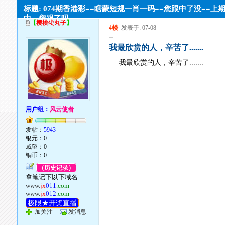
标题: 074期香港彩==瞎蒙短规一肖一码==您跟中了没==上
中，您跟了吗
【
樱桃尐丸子
】
4楼
发表于: 07-08
我最欣赏的人，辛苦了.......
我最欣赏的人，辛苦了.......
用户组：
风云使者
发帖：
5943
银元：0
威望：0
铜币：0
（历史记录）
拿笔记下以下域名
www.
jx
011
.com
www.
jx
012
.com
极限★开奖直播
加关注
发消息