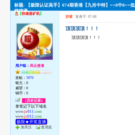
标题: 【极限认证高手】074期香港【九肖中特】==8中8==
稳稳滴。
【
快速提矿机
】
沙发
发表于: 07-08
頂頂頂頂！！！
頂頂頂頂！！！
用户组：
风云使者
发帖：
5976
银元：0
威望：0
铜币：0
（历史记录）
拿笔记下以下域名
www.
jx
011
.com
www.
jx
012
.com
极限★开奖直播
加关注
发消息