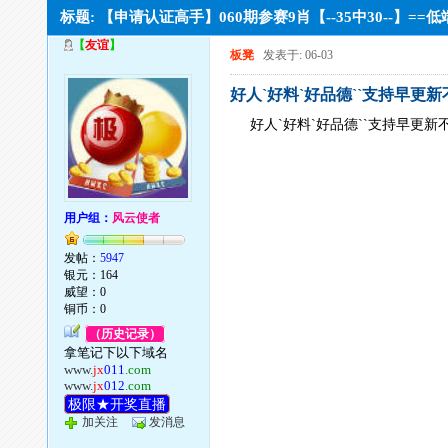
标题: 【申请认证高手】060期参赛9肖【--35中30--】=
【
友谊
】
板凳
发表于: 06-03
好人`好料`好品德``支持早更
好人`好料`好品德``支持早更新
用户组：
风云使者
发帖：
5947
银元：164
威望：0
铜币：0
（历史记录）
拿笔记下以下域名
www.
jx
011
.com
www.
jx
012
.com
极限★开奖直播
加关注
发消息