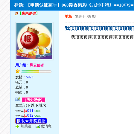
标题: 【申请认证高手】060期香港彩《九肖中特》==10中9=
【
缘来是你
】
地板
发表于: 06-03
我顶顶顶顶顶顶顶顶顶顶顶顶顶
我顶顶顶顶顶顶顶顶顶顶顶顶顶顶
用户组：
风云使者
发帖：
5925
银元：0
威望：0
铜币：0
（历史记录）
拿笔记下以下域名
www.
jx
011
.com
www.
jx
012
.com
极限★开奖直播
加关注
发消息