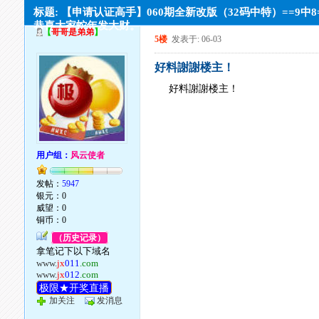
标题: 【申请认证高手】060期全新改版（32码中特）==9中8
恭喜大家蛇年发大财。
【
哥哥是弟弟
】
5楼
发表于: 06-03
好料謝謝楼主！
好料謝謝楼主！
用户组：
风云使者
发帖：
5947
银元：0
威望：0
铜币：0
（历史记录）
拿笔记下以下域名
www.
jx
011
.com
www.
jx
012
.com
极限★开奖直播
加关注
发消息