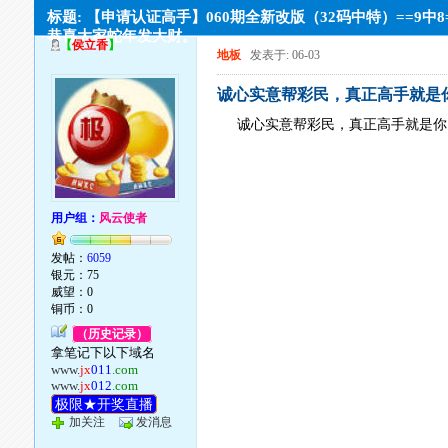
标题: 【申请认证高手】060期全新改版（32码中特）==9中8
恭喜大家蛇年发大财。
【
侯立香
】
地板
发表于: 06-03
诚心实意帮彩民，真正高手就是
诚心实意帮彩民，真正高手就是你
用户组：
风云使者
发帖：
6059
银元：75
威望：0
铜币：0
（历史记录）
拿笔记下以下域名
www.
jx
011
.com
www.
jx
012
.com
极限★开奖直播
加关注
发消息