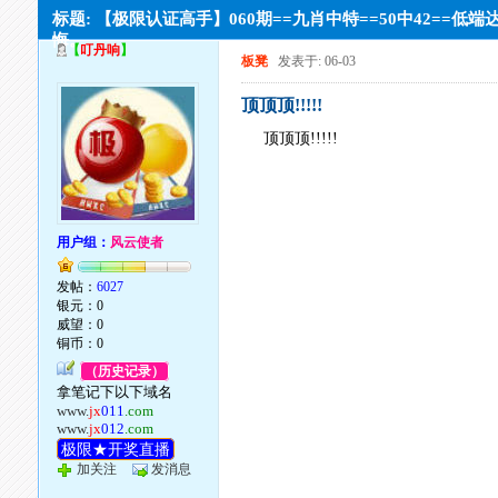
标题: 【极限认证高手】060期==九肖中特==50中42==低端
悔。
【
叮丹响
】
板凳
发表于: 06-03
顶顶顶!!!!!
顶顶顶!!!!!
用户组：
风云使者
发帖：
6027
银元：0
威望：0
铜币：0
（历史记录）
拿笔记下以下域名
www.
jx
011
.com
www.
jx
012
.com
极限★开奖直播
加关注
发消息