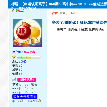
标题: 【申请认证高手】060期36码中特==20中18==低端达
以。喜欢的收藏
【
赌二
】
沙发
发表于: 06-03
辛苦了,谢谢你！鲜花,掌声献给
辛苦了,谢谢你！鲜花,掌声献给你
用户组：
风云使者
发帖：
6015
银元：0
威望：0
铜币：6
（历史记录）
拿笔记下以下域名
www.
jx
011
.com
www.
jx
012
.com
极限★开奖直播
加关注
发消息