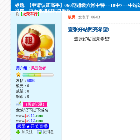
标题: 【申请认证高手】060期超级六肖中特==10中7==中端
很棒。再次来极限码皇发财
【
龙荣车行
】
板凳
发表于: 06-03
壹张好帖照亮希望!
壹张好帖照亮希望!
用户组：
风云使者
发帖：
6003
银元：0
威望：0
铜币：0
（历史记录）
拿笔记下以下域名
www.
jx
011
.com
www.
jx
012
.com
极限★开奖直播
加关注
发消息