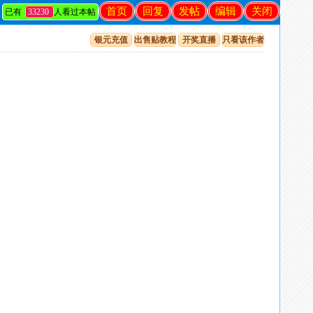
首页
回复
发帖
编辑
关闭
已有
33230
人看过本帖
银元充值
出售贴教程
开奖直播
只看该作者