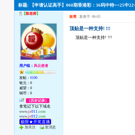
标题: 【申请认证高手】060期香港彩：36码中特==25中2
【
陈老师
】
板凳
发表于: 06-03
顶贴是一种支持! !!!
顶贴是一种支持! !!!
用户组：
风云使者
发帖：
6100
银元：0
威望：0
铜币：0
（历史记录）
拿笔记下以下域名
www.
jx
011
.com
www.
jx
012
.com
极限★开奖直播
加关注
发消息