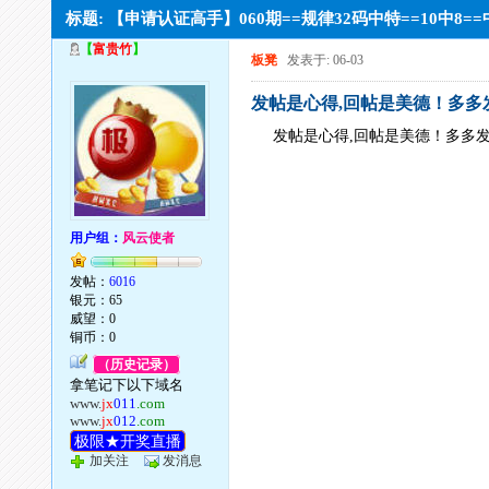
标题: 【申请认证高手】060期==规律32码中特==10中
【
富贵竹
】
板凳
发表于: 06-03
发帖是心得,回帖是美德！多多
发帖是心得,回帖是美德！多多
用户组：
风云使者
发帖：
6016
银元：65
威望：0
铜币：0
（历史记录）
拿笔记下以下域名
www.
jx
011
.com
www.
jx
012
.com
极限★开奖直播
加关注
发消息