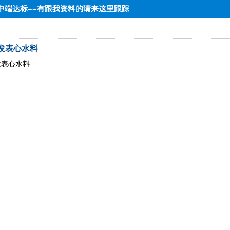
8==中端达标==有跟我资料的请来这里跟踪
发表心水料
发表心水料