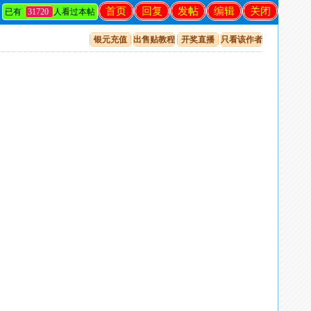
首页
回复
发帖
编辑
关闭
已有
31720
人看过本帖
银元充值
出售贴教程
开奖直播
只看该作者