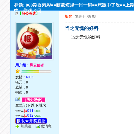
标题: 060期香港彩==瞎蒙短规一肖一码==您跟中了没==上
中，您跟了吗
【
蒲公英达
】
板凳
发表于: 06-03
当之无愧的好料
当之无愧的好料
用户组：
风云使者
发帖：
6003
银元：0
威望：0
铜币：0
（历史记录）
拿笔记下以下域名
www.
jx
011
.com
www.
jx
012
.com
极限★开奖直播
加关注
发消息