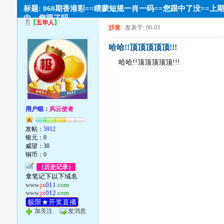
标题: 060期香港彩==瞎蒙短规一肖一码==您跟中了没==上
中，您跟了吗
【
五华人
】
沙发
发表于: 06-03
哈哈!!顶顶顶顶顶!!!
哈哈!!顶顶顶顶顶!!!
用户组：
风云使者
发帖：
5912
银元：0
威望：30
铜币：0
（历史记录）
拿笔记下以下域名
www.
jx
011
.com
www.
jx
012
.com
极限★开奖直播
加关注
发消息