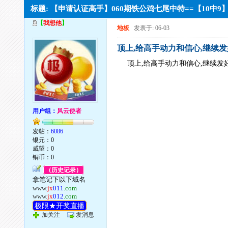
标题: 【申请认证高手】060期铁公鸡七尾中特==【10中9
【
我想他
】
地板
发表于: 06-03
顶上,给高手动力和信心,继续
顶上,给高手动力和信心,继续发
用户组：
风云使者
发帖：
6086
银元：0
威望：0
铜币：0
（历史记录）
拿笔记下以下域名
www.
jx
011
.com
www.
jx
012
.com
极限★开奖直播
加关注
发消息