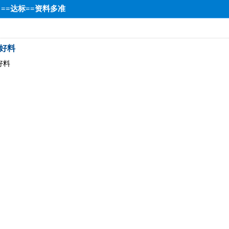
】==达标==资料多准
发好料
好料