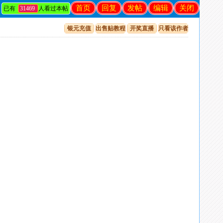
首页
回复
发帖
编辑
关闭
已有
31469
人看过本帖
银元充值
出售贴教程
开奖直播
只看该作者