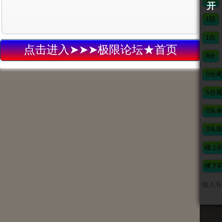
开
点击进入➤➤➤极限论坛★首页
输入号